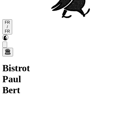
FR
/
FR
Bistrot
Paul
Bert